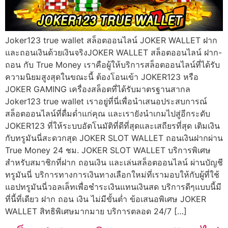
Joker123 true wallet สล็อตออนไลน์ JOKER WALLET ฝาก
และถอนเงินด้วยเงินจริงJOKER WALLET สล็อตออนไลน์ ฝาก-
ถอน กับ True Money เราคือผู้ให้บริการสล็อตออนไลน์ที่ได้รับ
ความนิยมสูงสุดในขณะนี้ ต้องโอนเข้า JOKER123 หรือ
JOKER GAMING เครื่องสล็อตที่ได้รับมาตรฐานสากล
Joker123 true wallet เราอยู่ที่นี่เพื่อนำเสนอประสบการณ์
สล็อตออนไลน์ที่ดื่มด่ำแก่คุณ และเรายังนำเกมไปสู่อีกระดับ
JOKER123 ที่ให้ระบบอัตโนมัติที่ดีที่สุดและเสถียรที่สุด เติมเงิน
กับทรูมันนี่สะดวกสุด JOKER SLOT WALLET ถอนเงินฝากผ่าน
True Money 24 ชม. JOKER SLOT WALLET บริการพิเศษ
สำหรับสมาชิกที่ฝาก ถอนเงิน และเล่นสล็อตออนไลน์ ผ่านบัญชี
ทรูมันนี่ บริการทางการเงินทางเลือกใหม่ที่เรามอบให้กับผู้ที่ใช้
แอปทรูมันนี่วอลเล็ทเพื่อชำระเงินแทนเงินสด บริการดีๆแบบนี้มี
ที่นี้ที่เดียว ฝาก ถอน เงิน ไม่มีขั้นต่ำ ข้อเสนอพิเศษ JOKER
WALLET สิทธิพิเศษมากมาย บริการตลอด 24/7 […]