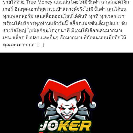
รายได้ด้วย True Money และเล่นโดยไม่มีขั้นต่ำ เล่นสล็อตโจ๊ก
เกอร์ อินพุต-เอาท์พุต กระเป๋าสตางค์จริงไม่มีขั้นต่ำ เล่นได้บน
ทุกแพลตฟอร์ม เล่นสล็อตออนไลน์ได้ทันที ทุกที่ ทุกเวลา เรา
พร้อมให้บริการทุกท่านแล้ววันนี้ สล็อตแมชชีนเต็มรูปแบบ จับ
รางวัลใหญ่ โบนัสก้อนโตทุกนาที มีเกมให้เลือกเล่นมากมาย
เช่น สล็อต ยิงปลา และอื่นๆ อีกมากมายที่อัดแน่นบนมือถือให้
คุณเล่นมากกว่า […]